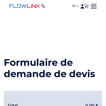
FR
Formulaire de
Aller au contenu
demande de devis
Total
0,00
€