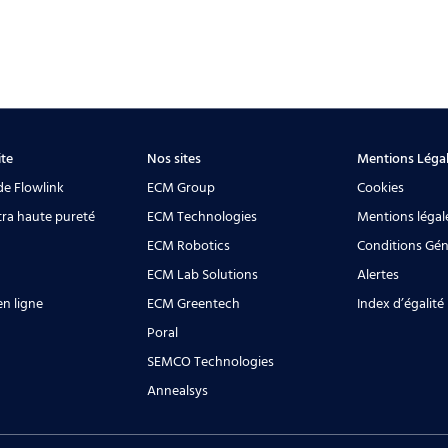
ite
Nos sites
Mentions Léga
de Flowlink
ECM Group
Cookies
tra haute pureté
ECM Technologies
Mentions légal
ECM Robotics
Conditions Gén
ECM Lab Solutions
Alertes
n ligne
ECM Greentech
Index d’égali
Poral
SEMCO Technologies
Annealsys