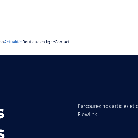
on
Actualités
Boutique en ligne
Contact
s
Parcourez nos articles et 
Flowlink !
s