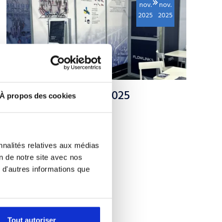
nov.
nov.
2025
2025
SEMICON EUROPA 2025
À propos des cookies
Semicon Europa 2025
Munich, Allemagne
stand C1437
nnalités relatives aux médias
on de notre site avec nos
 d'autres informations que
Tout autoriser