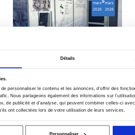
mars
mars
2026
2026
SEMICON CHINA 2026
Détails
Semicon China 2026
ies.
Shanghai, Chine
stand T1118
e personnaliser le contenu et les annonces, d'offrir des fonctio
rafic. Nous partageons également des informations sur l'utilisati
, de publicité et d'analyse, qui peuvent combiner celles-ci avec
ils ont collectées lors de votre utilisation de leurs services.
Événements
7
9
oct.
juin
Personnaliser