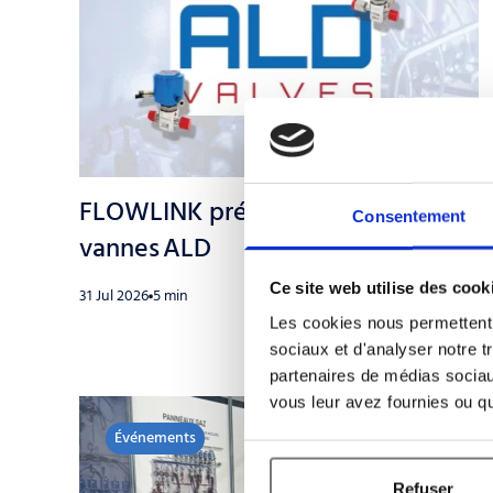
FLOWLINK présente ses nouvelles
Consentement
vannes ALD
Ce site web utilise des cook
31 Jul 2026
5 min
Les cookies nous permettent d
sociaux et d'analyser notre t
partenaires de médias sociaux
vous leur avez fournies ou qu'
Événements
4
6
nov.
nov.
Refuser