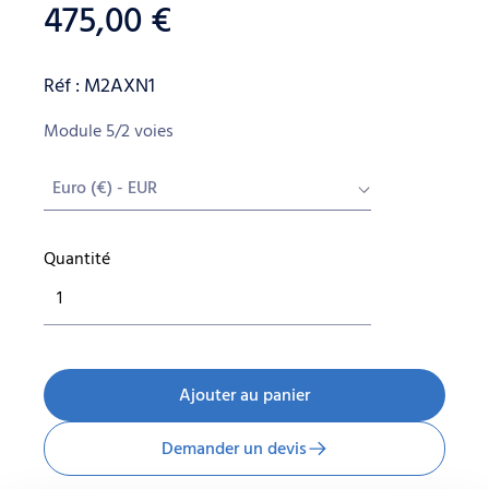
475,00
€
Réf : M2AXN1
Module 5/2 voies
Euro (€) - EUR
Quantité
quantité
de
MODULE
5
VOIES
Ajouter au panier
¼
-
Demander un devis
2OP