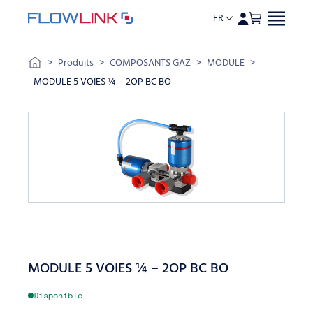
FR
Aller au contenu
>
Produits
>
COMPOSANTS GAZ
>
MODULE
>
MODULE 5 VOIES ¼ – 2OP BC BO
MODULE 5 VOIES ¼ – 2OP BC BO
Disponible