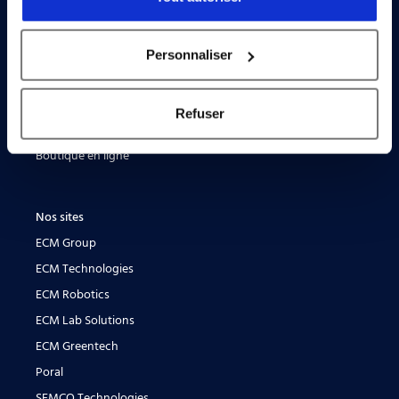
Carte du site
A propos de Flowlink
Personnaliser
Vannes ultra haute pureté
Actualités
Refuser
Contact
Boutique en ligne
Nos sites
ECM Group
ECM Technologies
ECM Robotics
ECM Lab Solutions
ECM Greentech
Poral
SEMCO Technologies