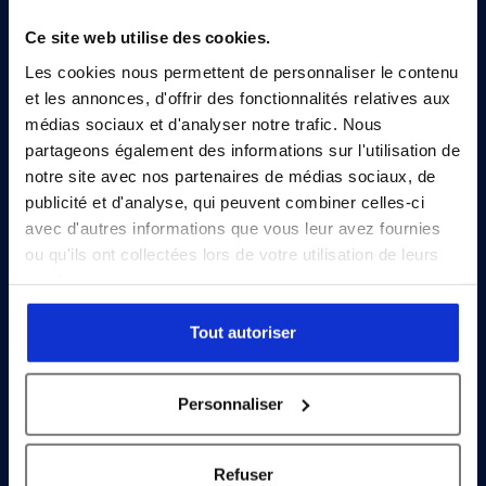
Ce site web utilise des cookies.
Les cookies nous permettent de personnaliser le contenu
EN
et les annonces, d'offrir des fonctionnalités relatives aux
médias sociaux et d'analyser notre trafic. Nous
Advanced gas components and complex processes handling
partageons également des informations sur l'utilisation de
solutions
notre site avec nos partenaires de médias sociaux, de
publicité et d'analyse, qui peuvent combiner celles-ci
avec d'autres informations que vous leur avez fournies
Sitemap
ou qu'ils ont collectées lors de votre utilisation de leurs
services.
About Flowlink
Ultra High Purity Valves
Tout autoriser
News
Contact
Personnaliser
Online shop
Refuser
Our sites