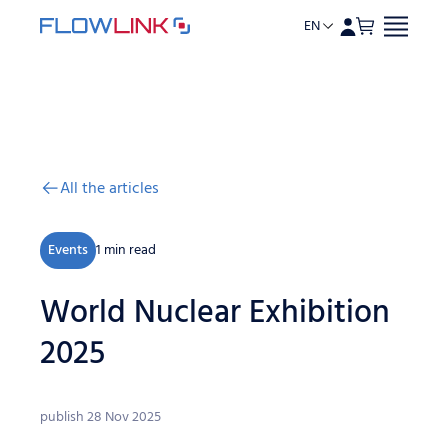
EN
Skip to content
All the articles
Events
1 min read
World Nuclear Exhibition
2025
publish 28 Nov 2025