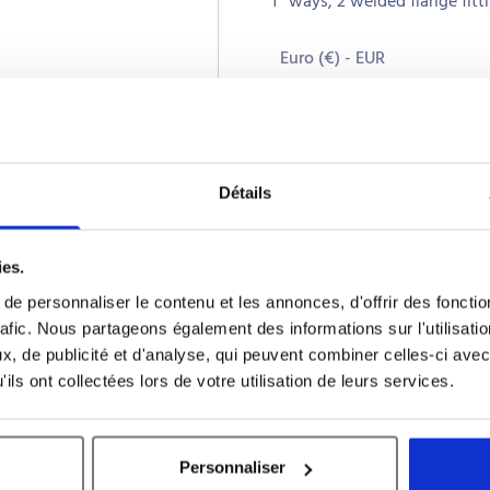
1″ ways, 2 welded flange fit
Euro (€) - EUR
Quantity
CHECK
VALVE
Détails
KF40
70MBARS
VITON
Add to cart
ies.
quantity
e personnaliser le contenu et les annonces, d'offrir des fonctio
rafic. Nous partageons également des informations sur l'utilisati
, de publicité et d'analyse, qui peuvent combiner celles-ci avec
ils ont collectées lors de votre utilisation de leurs services.
0 mbar, Horizontal position, Viton seal
Personnaliser