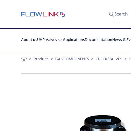
About us
UHP Valves
Applications
Documentation
News & Ev
Skip to content
>
Produits
>
GAS COMPONENTS
>
CHECK VALVES
>
1