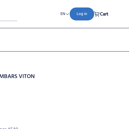
Cart
EN
Log in
0MBARS VITON