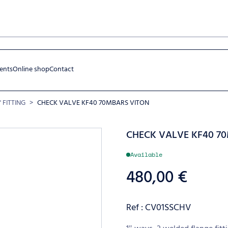
ents
Online shop
Contact
" FITTING
>
CHECK VALVE KF40 70MBARS VITON
CHECK VALVE KF40 7
Available
480,00
€
Ref : CV01SSCHV