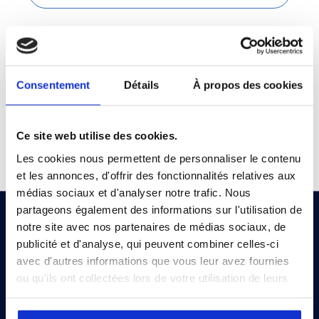
Description
Bellows valve, NC pneumatic actuator, 1/4″ ways, 1/4″ VCR
Consentement
Détails
À propos des cookies
female compatible fittings, Pressure <15bar, Nominal
temperature <70°C, Normal surface finish (Ra < 0.4 µm)
Ce site web utilise des cookies.
Les cookies nous permettent de personnaliser le contenu
et les annonces, d'offrir des fonctionnalités relatives aux
médias sociaux et d'analyser notre trafic. Nous
partageons également des informations sur l'utilisation de
notre site avec nos partenaires de médias sociaux, de
publicité et d'analyse, qui peuvent combiner celles-ci
avec d'autres informations que vous leur avez fournies
EN
ou qu'ils ont collectées lors de votre utilisation de leurs
services.
Advanced gas components and complex processes handling