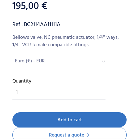
195,00
€
Ref : BC2114AA11111A
Bellows valve, NC pneumatic actuator, 1/4″ ways,
1/4″ VCR female compatible fittings
Euro (€) - EUR
Quantity
2-
WAYS
BELLOWS
VALVE
1/4"
Add to cart
NC
quantity
Request a quote