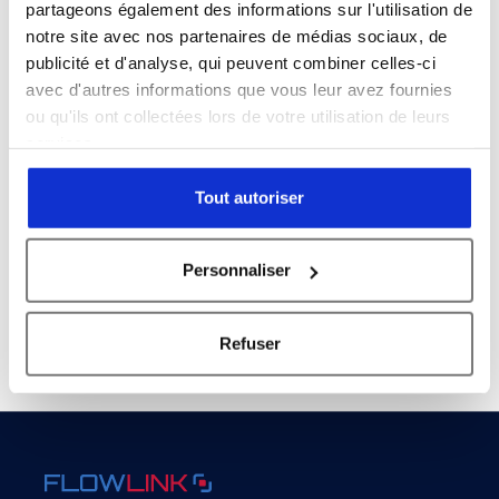
partageons également des informations sur l'utilisation de
notre site avec nos partenaires de médias sociaux, de
publicité et d'analyse, qui peuvent combiner celles-ci
avec d'autres informations que vous leur avez fournies
ou qu'ils ont collectées lors de votre utilisation de leurs
services.
Available
MANIFOLD – 2 OP NO/NC
Tout autoriser
Ref:MF23BOBC14AAA111...
385,00
€
Personnaliser
Refuser